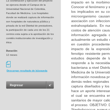
La coordinaciòn y ejecución del proyecto
impacto en la morbimo
se ejercera desde el Campus de la
Conocer el fenómeno y s
Universidad Nacional de Colombia,
los implicados en su co
Facultad de Medicina. Los hospitales
microorganismo causan
donde se realizará captura de información
asociación con infeccion
son hospitales de naturaleza pública y
extrahospitalario. En n
privada de la red Distrital de prestadores,
costos de atención causa
la participación de cada uno de los 21
centros esta sujeta a la aprobación de los
información agregada d
comités institucionales de investigación y
actualmente un estudio 
ética
en cuestión procedente
impacto de la expresió
Duración:
fenotipo resistente perm
12 meses
estudios depende de l
responde a la necesidad
bacteriana a nivel Distr
Descargar resultado de búsqueda
Medicina de la Universi
información novedosa pro
demás redes regionales d
Regresar
captura diseñados y los 
hace un aporte interesan
el cual se encuentra en
sanitarios de mayor cali
el proceso. OBJETIVO: D
Staphylococcus aureus re