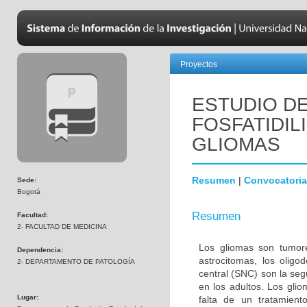
Proyectos
ESTUDIO DE
FOSFATIDIL
GLIOMAS
Resumen
|
Convocatoria
Sede:
Bogotá
Resumen
Facultad:
2- FACULTAD DE MEDICINA
Los gliomas son tumore
Dependencia:
astrocitomas, los olig
2- DEPARTAMENTO DE PATOLOGÍA
central (SNC) son la s
en los adultos. Los gli
Lugar:
falta de un tratamien