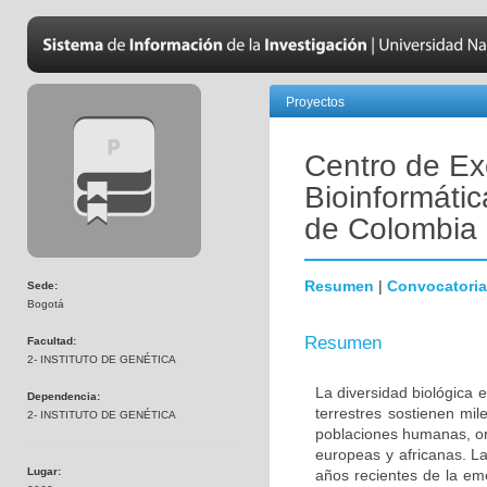
Proyectos
Centro de Ex
Bioinformátic
de Colombia
Resumen
|
Convocatoria
Sede:
Bogotá
Resumen
Facultad:
2- INSTITUTO DE GENÉTICA
La diversidad biológica 
Dependencia:
terrestres sostienen mi
2- INSTITUTO DE GENÉTICA
poblaciones humanas, ori
europeas y africanas. La
Lugar:
años recientes de la em