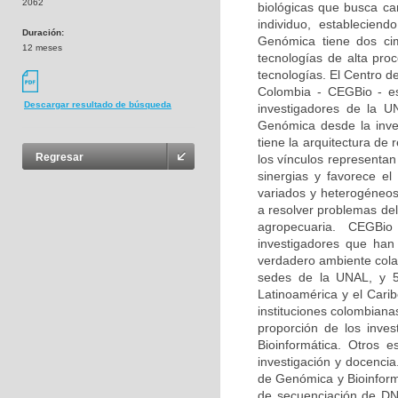
2062
biológicas que busca car
individuo, estableciend
Duración:
Genómica tiene dos ci
12 meses
tecnologías de alta pro
tecnologías. El Centro d
Colombia - CEGBio - es 
Descargar resultado de búsqueda
investigadores de la U
Genómica desde la inves
tiene la arquitectura de
Regresar
los vínculos representan
sinergias y favorece e
variados y heterogéneos
a resolver problemas del
agropecuaria. CEGBio 
investigadores que ha
verdadero ambiente cola
sedes de la UNAL, y 53
Latinoamérica y el Cari
instituciones colombiana
proporción de los inve
Bioinformática. Otros 
investigación y docencia
de Genómica y Bioinform
de secuenciación de DNA