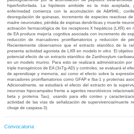
hiperfosforilada. La hipótesis amiloide es la más aceptada,
enfermedad comienza con la acumulación de A&#946;, conllev
desregulación de quinasas, incremento de especies reactivas de
madre neuronales, pérdida de espinas dendríticas y muerte neuron
activación farmacológica de los receptores X hepáticos (LXR) en
de EA produce mejoría cognitiva asociada con incremento de exp
reducción de marcadores proinflamatorios y reducción de pér
Recientemente observamos que el extracto etanólico de la r
presenta actividad agonista de LXR en modelo in vitro. El objetivo
potencial efecto de un extracto etanólico de Zanthoxylum caribae
en un modelo murino. Para esto se realizará administración por
triple transgénicos de EA (3xTg-AD) y controles, se evaluará el efe
de aprendizaje y memoria, así como el efecto sobre la expresi
marcadores proinflamatorios como GFAP e Iba-1 y proteínas asoci
Adicionalmente, se estudiará el efecto del extracto en la supervi
neuronas hipocampales frente a agentes neurotóxicos relacionado
beta y proteína Tau), usando para ello conteo y caracterizaci
actividad de las vías de señalización de supervivencia/muerte n
clivaje de caspasa-3).
Convocatoria