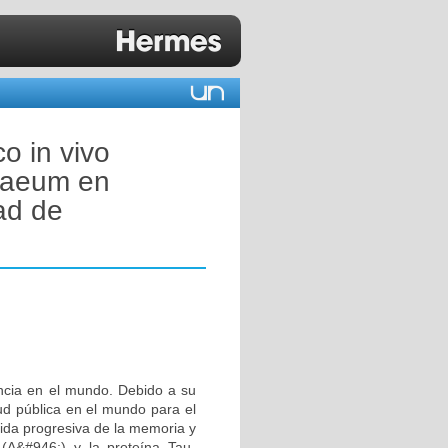
o in vivo
ibaeum en
ad de
ncia en el mundo. Debido a su
ud pública en el mundo para el
dida progresiva de la memoria y
 (A&#946;) y la proteína Tau-