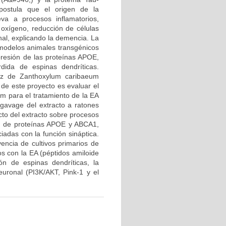
 postula que el origen de la
a a procesos inflamatorios,
 oxígeno, reducción de células
al, explicando la demencia. La
 modelos animales transgénicos
resión de las proteínas APOE,
dida de espinas dendríticas.
aíz de Zanthoxylum caribaeum
 de este proyecto es evaluar el
um para el tratamiento de la EA
 gavage del extracto a ratones
cto del extracto sobre procesos
ón de proteínas APOE y ABCA1,
adas con la función sináptica.
vencia de cultivos primarios de
s con la EA (péptidos amiloide
ón de espinas dendríticas, la
euronal (PI3K/AKT, Pink-1 y el