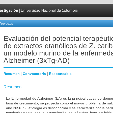
Proyectos
Evaluación del potencial terapéutic
de extractos etanólicos de Z. car
un modelo murino de la enfermed
Alzheimer (3xTg-AD)
Resumen
|
Convocatoria
|
Responsable
Resumen
La Enfermedad de Alzheimer (EA) es la principal causa de deme
tasa de crecimiento, se proyecta como el mayor problema de sal
año 2050. Su etiología es desconocida y se caracteriza por la pér
patológicamente por la acumulación de péptidos beta-amiloide