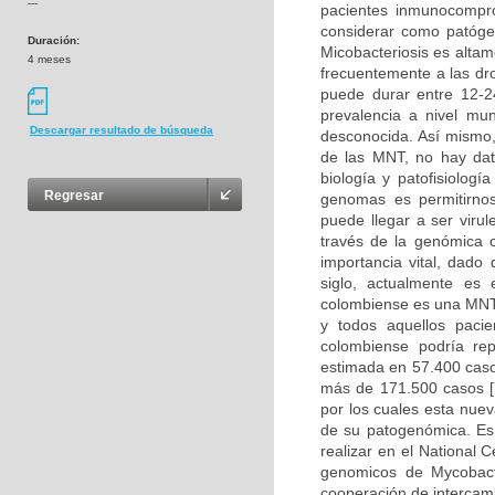
---
pacientes inmunocompro
considerar como patógen
Duración:
Micobacteriosis es altam
4 meses
frecuentemente a las dr
puede durar entre 12-2
prevalencia a nivel mu
Descargar resultado de búsqueda
desconocida. Así mismo, 
de las MNT, no hay dat
biología y patofisiologí
Regresar
genomas es permitirno
puede llegar a ser viru
través de la genómica 
importancia vital, dad
siglo, actualmente es
colombiense es una MNT 
y todos aquellos pacie
colombiense podría rep
estimada en 57.400 caso
más de 171.500 casos [
por los cuales esta nue
de su patogenómica. Es 
realizar en el National 
genomicos de Mycobact
cooperación de intercam