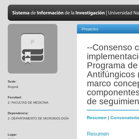
Proyectos
--Consenso c
implementació
Programa de 
Antifúngicos
marco concep
Sede:
Bogotá
componentes 
Facultad:
de seguimien
2- FACULTAD DE MEDICINA
Dependencia:
Resumen
|
Convocatoria
2- DEPARTAMENTO DE MICROBIOLOGÍA
Resumen
Lugar: