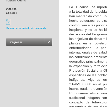
PUERTO NARIÑO
La TB causa una importa
Duración:
a la totalidad de la pobl
12 meses
han mantenido como una 
hecho esfuerzos, persist
contribuyan a las priori
Descargar resultado de búsqueda
incipiente y no se ha 
decisiones del Programa 
los objetivos de desarrol
Regresar
plantea en el objetiv
enfermedades. La pobl
internacionales de salud
las condiciones ambiental
geográfico principalment
la expansión y fortaleci
Protección Social y la 
especificas de las pobla
indígenas. Algunos e
2.646/100.000 en el p
intercultural, preven
Proponemos utilizar una 
tradicional indígena co
concepto de tubercul
susceptible de ser diag