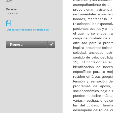
2054
acompañamiento de un cu
proporcionan asistenci
Duración:
12 meses
instrumentales a sus fam
labores, mantener la un
relaciones, las expectat
pacientes ocultos y a me
Descargar resultado de búsqueda
el que no se encuentran
carga del cuidado de su 
dificultad para la prog
Regresar
implica esfuerzos físic
soledad, ansiedad, estr
sentido de vida, debili
15). El contexto en el
identificación de nec
específicos para la me
residen en áreas geográ
tensión y sensación de
programas de apoyo, 
socioeconómico bajo o q
pueden necesitar más ap
varias investigaciones c
las del cuidador famil
desempeño del rol del c