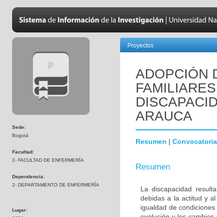
Proyectos
ADOPCIÓN 
FAMILIARE
DISCAPACID
ARAUCA
Sede:
Bogotá
Resumen
|
Convocatoria
Facultad:
2- FACULTAD DE ENFERMERÍA
Resumen
Dependencia:
2- DEPARTAMENTO DE ENFERMERÍA
La discapacidad resulta
debidas a la actitud y a
igualdad de condiciones 
Lugar:
evolución y los cambios s