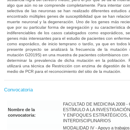
algo que aún no se comprende completamente. Para intentar co
selectiva de las neuronas se han realizado diferentes estudios
encontrado múltiples genes de susceptibilidad que se han relacion
muerte neuronal y la degeneración. Uno de los genes más reci
que por su particular forma de segregación y su característica 
indiferenciables de los casos catalogados como esporádicos, s
genes más interesantes para el estudio de pacientes con enfermed
como esporádico, de inicio temprano o tardío, ya que en todos l
presente proyecto se analizará la frecuencia de la mutació
mutación G2019S) en una muestra de pacientes colombianos con
determinar la prevalencia de dicha mutación en la población. P
utilizará una técnica de Restricción con enzima de digestión de 
medio de PCR para el reconocimiento del sitio de la mutación.
Convocatoria
FACULTAD DE MEDICINA 2008 
Nombre de la
ESTÍMULO A LA INVESTIGACIÓ
convocatoria:
Y ENFOQUES ESTRATÉGICOS, 
INTERDISCIPLINARIOS
MODALIDAD IV - Apoyo a trabajos 