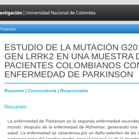
Proyectos
ESTUDIO DE LA MUTACIÓN G20
GEN LRRK2 EN UNA MUESTRA 
PACIENTES COLOMBIANOS CO
ENFERMEDAD DE PARKINSON
Resumen
|
Convocatoria
|
Responsable
Resumen
La enfermedad de Parkinson es la segunda enfermedad neurodeg
mundo, después de la enfermedad de Alzheimer, generando una 
salud. La enfermedad se caracteriza por un daño selectivo de las
sustancia nigra del cerebro medio, pero el por qué se da la muert