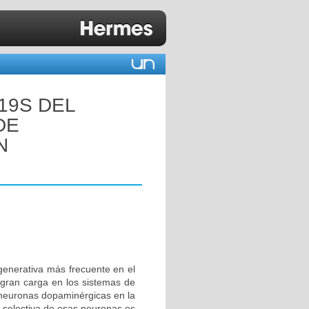
19S DEL
DE
N
enerativa más frecuente en el
gran carga en los sistemas de
 neuronas dopaminérgicas en la
e selectiva de esas neuronas es