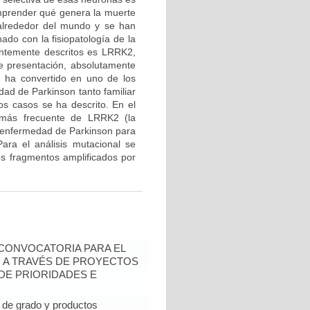
mprender qué genera la muerte
 alrededor del mundo y se han
ado con la fisiopatología de la
entemente descritos es LRRK2,
de presentación, absolutamente
e ha convertido en uno de los
ad de Parkinson tanto familiar
os casos se ha descrito. En el
n más frecuente de LRRK2 (la
 enfermedad de Parkinson para
ara el análisis mutacional se
los fragmentos amplificados por
- CONVOCATORIA PARA EL
N A TRAVÉS DE PROYECTOS
DE PRIORIDADES E
de grado y productos