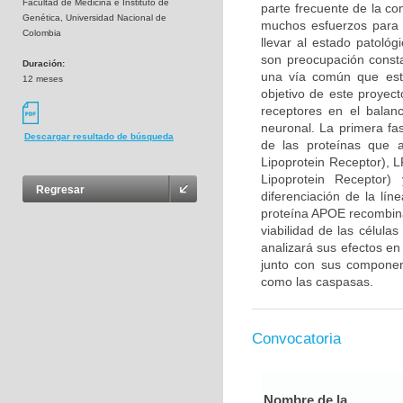
Facultad de Medicina e Instituto de
parte frecuente de la co
Genética, Universidad Nacional de
muchos esfuerzos para 
Colombia
llevar al estado patológ
son preocupación consta
Duración:
una vía común que esta
12 meses
objetivo de este proyec
receptores en el balan
neuronal. La primera fa
Descargar resultado de búsqueda
de las proteínas que 
Lipoprotein Receptor), 
Lipoprotein Receptor
Regresar
diferenciación de la lín
proteína APOE recombina
viabilidad de las célula
analizará sus efectos en
junto con sus component
como las caspasas.
Convocatoria
Nombre de la