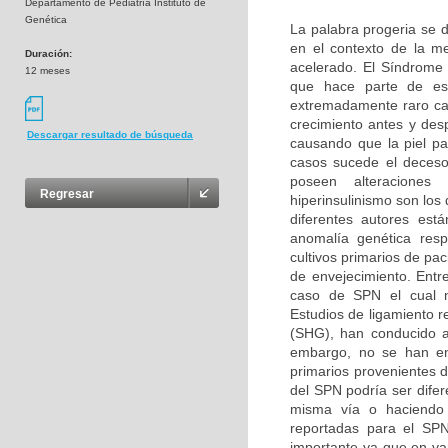
Departamento de Pediatría Instituto de
Genética
La palabra progeria se d
en el contexto de la m
Duración:
acelerado. El Síndrome
12 meses
que hace parte de es
extremadamente raro car
crecimiento antes y des
Descargar resultado de búsqueda
causando que la piel pa
casos sucede el deceso
poseen alteraciones b
Regresar
hiperinsulinismo son lo
diferentes autores es
anomalía genética resp
cultivos primarios de pa
de envejecimiento. Entr
caso de SPN el cual n
Estudios de ligamiento r
(SHG), han conducido a
embargo, no se han enc
primarios provenientes 
del SPN podría ser difer
misma vía o haciendo p
reportadas para el SPN
importante ya que en v