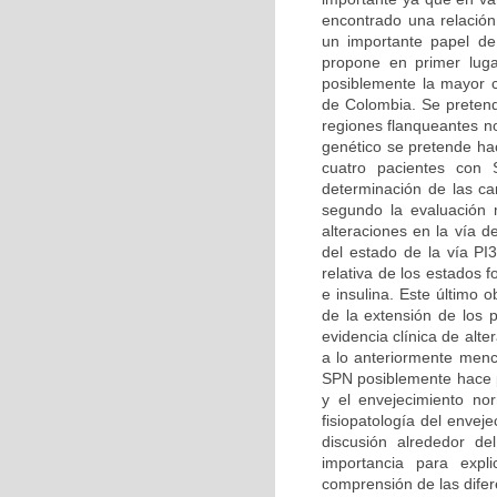
encontrado una relación
un importante papel de
propone en primer luga
posiblemente la mayor ca
de Colombia. Se pretend
regiones flanqueantes n
genético se pretende hac
cuatro pacientes con 
determinación de las car
segundo la evaluación m
alteraciones en la vía d
del estado de la vía PI
relativa de los estados 
e insulina. Este último 
de la extensión de los 
evidencia clínica de alt
a lo anteriormente menc
SPN posiblemente hace pa
y el envejecimiento no
fisiopatología del enve
discusión alrededor d
importancia para expl
comprensión de las difer