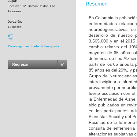
Lugar:
Resumen
Localidad 12, Barrios Unidos, Los
Alcázares.
En Colombia la población
Duración:
enfermedades relaciona
12 meses
neurodegenerativos, s
desarrollo de nuestro
3.565.000 y en el 2015
cambio relativo del 10
Descargar resultado de búsqueda
mayores de 65 años sufr
demencia de tipo Alzhei
partir de los 65 años la
Regresar
85 años es del 20%, y pa
Grupo de Neurociencias
interdisciplinario alr
previamente por neurólo
fuerte asociación con e
la Enfermedad de Alzhei
sido publicados en revis
en los participantes a
Bienestar Social y del P
Facultad de Enfermería 
consulta de enfermería 
alteraciones subjetivas 