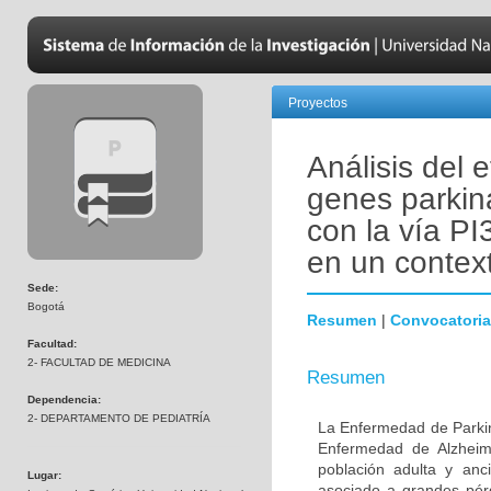
Proyectos
Análisis del 
genes parkin
con la vía PI
en un contex
Sede:
Bogotá
Resumen
|
Convocatoria
Facultad:
2- FACULTAD DE MEDICINA
Resumen
Dependencia:
2- DEPARTAMENTO DE PEDIATRÍA
La Enfermedad de Parki
Enfermedad de Alzheime
población adulta y anc
Lugar:
asociado a grandes pér