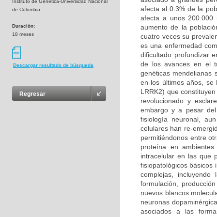
Instituto de Genética-Universidad Nacional
afecta al 0.3% de la po
de Colombia
afecta a unos 200.000 
Duración:
aumento de la població
18 meses
cuatro veces su prevalen
es una enfermedad compl
dificultado profundizar
de los avances en el t
Descargar resultado de búsqueda
genéticas mendelianas s
en los últimos años, se
LRRK2) que constituyen 
Regresar
revolucionado y esclar
embargo y a pesar del 
fisiología neuronal, a
celulares han re-emergi
permitiéndonos entre otr
proteína en ambientes 
intracelular en las qu
fisiopatológicos básicos
complejas, incluyendo
formulación, producción
nuevos blancos molecula
neuronas dopaminérgicas
asociados a las forma