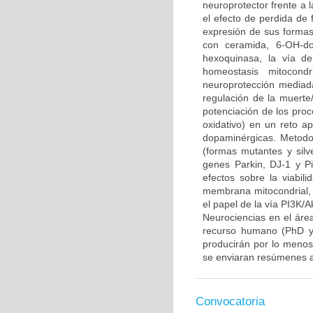
neuroprotector frente a
el efecto de perdida de 
expresión de sus formas 
con ceramida, 6-OH-do
hexoquinasa, la vía d
homeostasis mitocond
neuroprotección mediada
regulación de la muerte/
potenciación de los proce
oxidativo) en un reto 
dopaminérgicas. Metodo
(formas mutantes y sil
genes Parkin, DJ-1 y P
efectos sobre la viabili
membrana mitocondrial, l
el papel de la vía PI3K/A
Neurociencias en el áre
recurso humano (PhD y/
producirán por lo menos 
se enviaran resúmenes a
Convocatoria