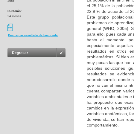
La población infantil en
2056
el 25,1% de la població
22,9 % de acuerdo al 20
Duración:
24 meses
Este grupo poblacional
problemas de aprendizaj
general (WHO, 2005). Si
para ello, pues cada un
Descargar resultado de búsqueda
hasta el momento, por
especialmente aquellas
resultados en otros e
Regresar
problemáticas. Si bien e
muy pocas las que han 
posibles soluciones ig
resultados se evidenc
neurodesarrollo donde s
que no van el mismo ritm
cuenta comparten varios 
variables ambientales e 
ha propuesto que esas
cambios en la expresión 
variables anatómicas, fa
de vivienda, se han rep
comportamiento.