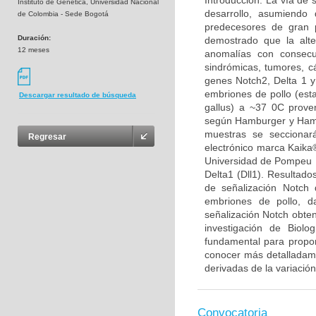
Introducción: La vía de 
Instituto de Genética, Universidad Nacional
desarrollo, asumiendo 
de Colombia - Sede Bogotá
predecesores de gran p
Duración:
demostrado que la alt
12 meses
anomalías con consecu
sindrómicas, tumores, cá
genes Notch2, Delta 1 y
embriones de pollo (est
Descargar resultado de búsqueda
gallus) a ~37 0C proven
según Hamburger y Hamil
muestras se seccionar
Regresar
electrónico marca Kaika®
Universidad de Pompeu F
Delta1 (Dll1). Resultado
de señalización Notch 
embriones de pollo, d
señalización Notch obten
investigación de Biolo
fundamental para propon
conocer más detalladamen
derivadas de la variación
Convocatoria