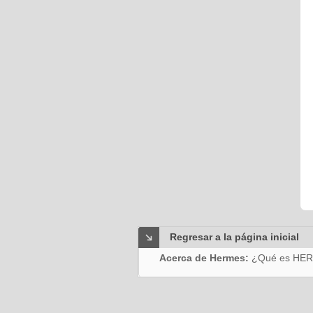
Regresar a la página inicial
Acerca de Hermes:
¿Qué es HE