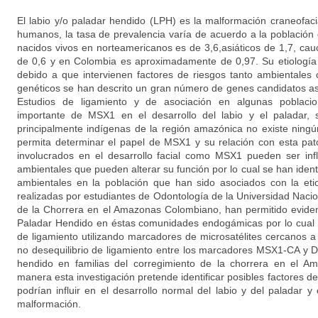
El labio y/o paladar hendido (LPH) es la malformación craneofac
humanos, la tasa de prevalencia varía de acuerdo a la población 
nacidos vivos en norteamericanos es de 3,6,asiáticos de 1,7, cau
de 0,6 y en Colombia es aproximadamente de 0,97. Su etiología
debido a que intervienen factores de riesgos tanto ambientales
genéticos se han descrito un gran número de genes candidatos aso
Estudios de ligamiento y de asociación en algunas poblac
importante de MSX1 en el desarrollo del labio y el paladar, 
principalmente indígenas de la región amazónica no existe ningú
permita determinar el papel de MSX1 y su relación con esta pat
involucrados en el desarrollo facial como MSX1 pueden ser inf
ambientales que pueden alterar su función por lo cual se han identi
ambientales en la población que han sido asociados con la eti
realizadas por estudiantes de Odontología de la Universidad Naci
de la Chorrera en el Amazonas Colombiano, han permitido eviden
Paladar Hendido en éstas comunidades endogámicas por lo cual s
de ligamiento utilizando marcadores de microsatélites cercanos a
no desequilibrio de ligamiento entre los marcadores MSX1-CA y D
hendido en familias del corregimiento de la chorrera en el A
manera esta investigación pretende identificar posibles factores d
podrían influir en el desarrollo normal del labio y del paladar y 
malformación.