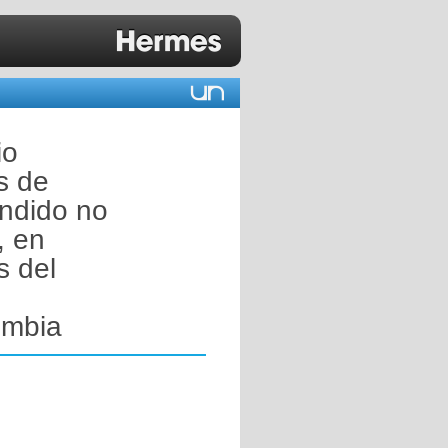
io
s de
endido no
, en
s del
ombia