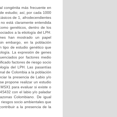
ial congénita más frecuente en
de estudio; así, por cada 1000
cásicos de 1, afrodecendientes
 no está claramente entendida
 como genéticos, dentro de los
ciados a la etiología del LPH.
iones han mostrado un papel
sin embargo, en la población
n tipo de estudio genético que
ología. La expresión de genes
luenciados por factores medio
ficado factores de riesgo socio
ología del LPH. Las pasantías
onal de Colombia a la población
ciar la presencia de Labio y/o
e propone realizar un estudio
 MSX1 para evaluar si existe o
4S432 con el labio y/o paladar
mazonas Colombiano. De igual
e riesgos socio ambientales que
contribuir a la presencia de la