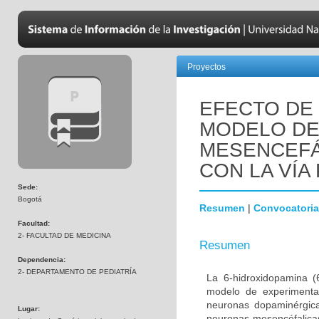
Proyectos
EFECTO DE 
MODELO DE
MESENCEFÁ
CON LA VÍA 
Sede:
Bogotá
Resumen
|
Convocatoria
Facultad:
2- FACULTAD DE MEDICINA
Resumen
Dependencia:
2- DEPARTAMENTO DE PEDIATRÍA
La 6-hidroxidopamina 
modelo de experimenta
neuronas dopaminérgica
Lugar:
neuronas mesencéfalicas