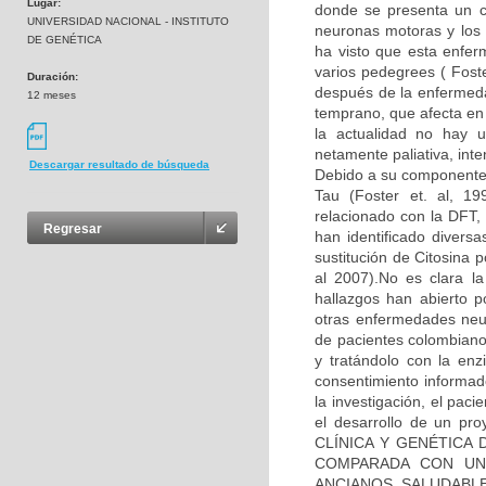
Lugar:
donde se presenta un co
UNIVERSIDAD NACIONAL - INSTITUTO
neuronas motoras y los 
DE GENÉTICA
ha visto que esta enfe
varios pedegrees ( Fos
Duración:
después de la enfermeda
12 meses
temprano, que afecta en
la actualidad no hay u
netamente paliativa, int
Descargar resultado de búsqueda
Debido a su componente 
Tau (Foster et. al, 1
relacionado con la DFT, 
Regresar
han identificado diver
sustitución de Citosina 
al 2007).No es clara l
hallazgos han abierto p
otras enfermedades neu
de pacientes colombiano
y tratándolo con la enz
consentimiento informad
la investigación, el pac
el desarrollo de un pr
CLÍNICA Y GENÉTICA
COMPARADA CON UN
ANCIANOS SALUDABLES”,