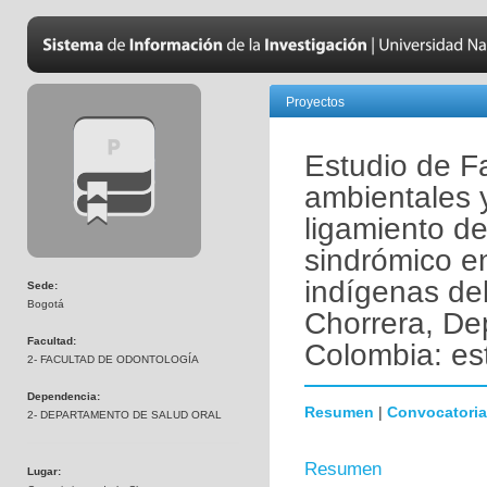
Proyectos
Estudio de Fa
ambientales 
ligamiento de
sindrómico e
indígenas del
Sede:
Bogotá
Chorrera, D
Facultad:
Colombia: es
2- FACULTAD DE ODONTOLOGÍA
Dependencia:
Resumen
|
Convocatoria
2- DEPARTAMENTO DE SALUD ORAL
Resumen
Lugar: