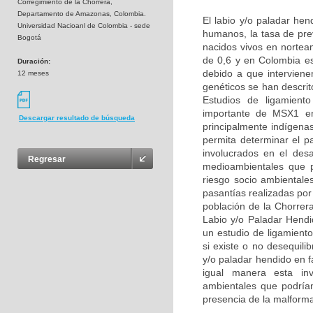
Corregimiento de la Chorrera,
Departamento de Amazonas, Colombia.
El labio y/o paladar he
Universidad Nacioanl de Colombia - sede
humanos, la tasa de pre
Bogotá
nacidos vivos en nortea
de 0,6 y en Colombia e
Duración:
debido a que interviene
12 meses
genéticos se han descri
Estudios de ligamient
importante de MSX1 en 
Descargar resultado de búsqueda
principalmente indígena
permita determinar el p
involucrados en el des
Regresar
medioambientales que p
riesgo socio ambientale
pasantías realizadas por
población de la Chorrer
Labio y/o Paladar Hend
un estudio de ligamient
si existe o no desequil
y/o paladar hendido en 
igual manera esta inve
ambientales que podrían 
presencia de la malform