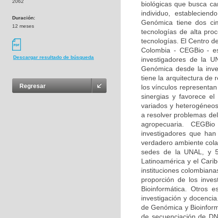
2062
biológicas que busca car
individuo, estableciend
Duración:
Genómica tiene dos ci
12 meses
tecnologías de alta pro
tecnologías. El Centro d
Colombia - CEGBio - es 
Descargar resultado de búsqueda
investigadores de la U
Genómica desde la inves
tiene la arquitectura de
Regresar
los vínculos representan
sinergias y favorece e
variados y heterogéneos
a resolver problemas del
agropecuaria. CEGBio 
investigadores que ha
verdadero ambiente cola
sedes de la UNAL, y 53
Latinoamérica y el Cari
instituciones colombiana
proporción de los inve
Bioinformática. Otros 
investigación y docencia
de Genómica y Bioinform
de secuenciación de DNA