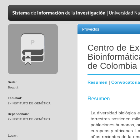
Proyectos
Centro de Ex
Bioinformátic
de Colombia
Resumen
|
Convocatoria
Sede:
Bogotá
Resumen
Facultad:
2- INSTITUTO DE GENÉTICA
La diversidad biológica 
Dependencia:
terrestres sostienen mi
2- INSTITUTO DE GENÉTICA
poblaciones humanas, ori
europeas y africanas. La
Lugar:
años recientes de la em