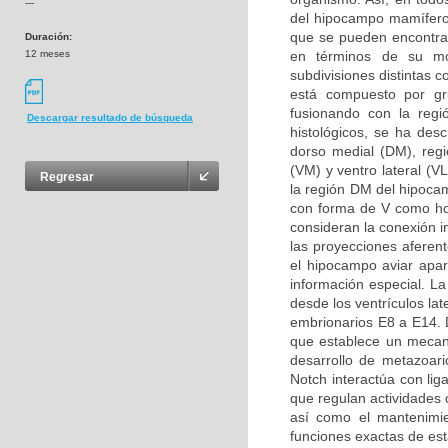
---
del hipocampo mamífero
que se pueden encontrar
Duración:
12 meses
en términos de su mor
subdivisiones distintas 
está compuesto por g
fusionando con la regi
Descargar resultado de búsqueda
histológicos, se ha desc
dorso medial (DM), regió
(VM) y ventro lateral (V
Regresar
la región DM del hipoca
con forma de V como ho
consideran la conexión i
las proyecciones aferen
el hipocampo aviar apa
información especial. L
desde los ventrículos la
embrionarios E8 a E14. D
que establece un mecani
desarrollo de metazoari
Notch interactúa con li
que regulan actividades c
así como el mantenimie
funciones exactas de est