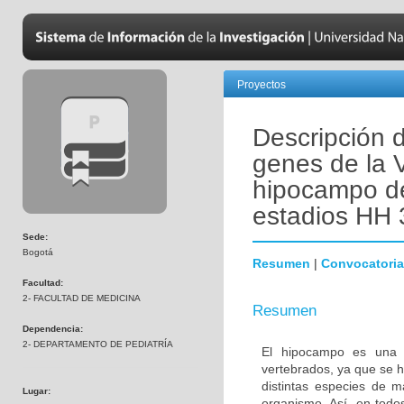
Proyectos
Descripción 
genes de la V
hipocampo de 
estadios HH 
Sede:
Bogotá
Resumen
|
Convocatoria
Facultad:
2- FACULTAD DE MEDICINA
Resumen
Dependencia:
2- DEPARTAMENTO DE PEDIATRÍA
El hipocampo es una es
vertebrados, ya que se h
distintas especies de m
Lugar:
organismo. Así, en todo