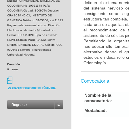
Entidad: UNIVERSIDAD NACIONAL DE
definen el sistema nervi
COLOMBIA Nit: 19051148 País:
del sistema nervioso c
COLOMBIA Ciudad: BOGOTA Dirección:
consiguiente serán se
CRA 30 Nª 45-03, INSTITUTO DE
estructura tan compleja,
GENETICA Teléfono: 3165000, ext 11613
cada una de aquellas et
Pagina web: www.unal.edu.co Dirección
el reconocimiento de t
Electrónica: khurtadoc@unal.edu.co
aislamiento de células p
Sector: EDUCATIVO Tipo de entidad:
UNIVERSIDAD PÚBLICA Naturaleza
Permitiendo la organi
jurídica: ENTIDAD ESTATAL Código: COL
neurodesarrollo tempran
0006483 Nombre: Neurociencias
alternativa dentro el 
Universidad Nacional
estudios en desarrollo c
Odontología
Duración:
6 meses
Convocatoria
Descargar resultado de búsqueda
Nombre de la
convocatoria:
Regresar
Modalidad: