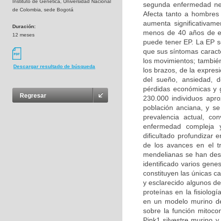
Instituto de Genética, Universidad Nacional
segunda enfermedad ne
de Colombia, sede Bogotá
Afecta tanto a hombres
aumenta significativam
Duración:
menos de 40 años de e
12 meses
puede tener EP. La EP s
que sus síntomas caracte
los movimientos; también
Descargar resultado de búsqueda
los brazos, de la expresi
del sueño, ansiedad, d
pérdidas económicas y g
Regresar
230.000 individuos apr
población anciana, y s
prevalencia actual, c
enfermedad compleja y
dificultado profundizar
de los avances en el t
mendelianas se han desc
identificado varios gen
constituyen las únicas c
y esclarecido algunos de
proteínas en la fisiolog
en un modelo murino de
sobre la función mitoco
Pink1 silvestre murino y