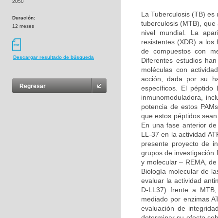
2050
La Tuberculosis (TB) es
Duración:
tuberculosis (MTB), que
12 meses
nivel mundial. La apa
resistentes (XDR) a los
de compuestos con mec
Descargar resultado de búsqueda
Diferentes estudios han
moléculas con activida
acción, dada por su ha
Regresar
específicos. El péptido 
inmunomoduladora, inclu
potencia de estos PAMs,
que estos péptidos sean
En una fase anterior de 
LL-37 en la actividad AT
presente proyecto de in
grupos de investigación 
y molecular – REMA, de 
Biología molecular de l
evaluar la actividad ant
D-LL37) frente a MTB, 
mediado por enzimas ATP
evaluación de integrid
determinar su efecto so