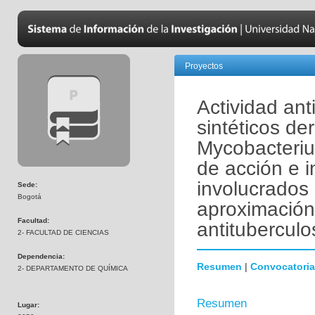
Proyectos
Actividad ant
sintéticos de
Mycobacteriu
de acción e 
involucrados
Sede:
Bogotá
aproximación 
Facultad:
antituberculo
2- FACULTAD DE CIENCIAS
Dependencia:
Resumen
|
Convocatoria
2- DEPARTAMENTO DE QUÍMICA
Resumen
Lugar: