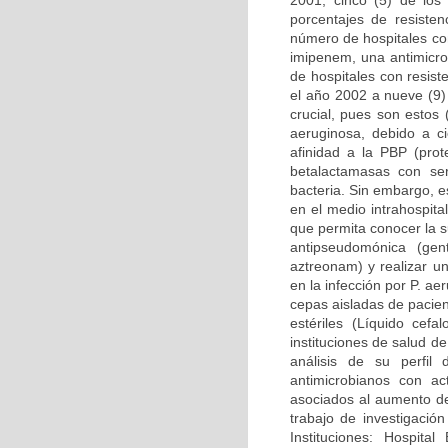
2001, cinco (5) de los
porcentajes de resiste
número de hospitales co
imipenem, una antimicro
de hospitales con resis
el año 2002 a nueve (9)
crucial, pues son estos
aeruginosa, debido a ci
afinidad a la PBP (prot
betalactamasas con se
bacteria. Sin embargo, 
en el medio intrahospital
que permita conocer la s
antipseudomónica (gent
aztreonam) y realizar un
en la infección por P. a
cepas aisladas de pacien
estériles (Líquido cefal
instituciones de salud 
análisis de su perfil
antimicrobianos con ac
asociados al aumento de
trabajo de investigació
Instituciones: Hospital