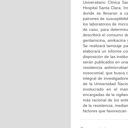
Universitario Clínica Sa
Hospital Santa Clara, I
donde se llevaran a ca
patrones de susceptibili
los laboratorios de micro
de caso, para determinar
describirá el consumo d
gentamicina, amikacina y
Se realizará tamizaje p
elaborará un informe con
disposición de las instit
serán publicados en una
resistencia antimicrobi
nosocomial, que busca co
integral de investigado
de la Universidad Naci
involucrado en el man
encargadas de la vigilanc
más racional de los ant
de la resistencia, media
factores que favorezcan 