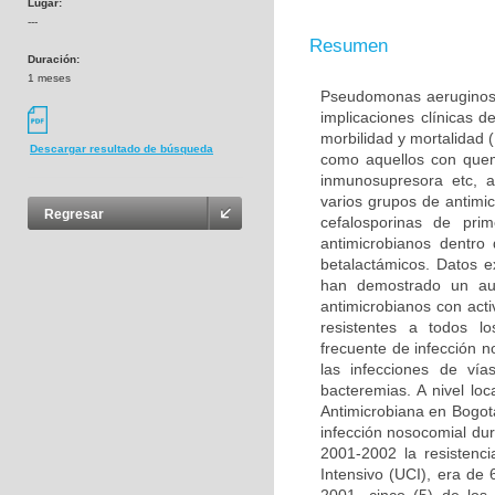
Lugar:
---
Resumen
Duración:
1 meses
Pseudomonas aeruginosa 
implicaciones clínicas 
morbilidad y mortalidad 
Descargar resultado de búsqueda
como aquellos con quem
inmunosupresora etc, a
varios grupos de antimic
Regresar
cefalosporinas de pr
antimicrobianos dentro
betalactámicos. Datos e
han demostrado un au
antimicrobianos con act
resistentes a todos l
frecuente de infección 
las infecciones de vía
bacteremias. A nivel lo
Antimicrobiana en Bogot
infección nosocomial du
2001-2002 la resistenc
Intensivo (UCI), era d