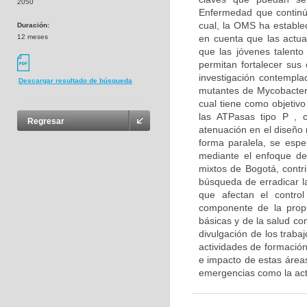
2050
Enfermedad que continúa
cual, la OMS ha establec
Duración:
12 meses
en cuenta que las actua
que las jóvenes talento
permitan fortalecer sus
investigación contemplad
Descargar resultado de búsqueda
mutantes de Mycobacteri
cual tiene como objetivo
las ATPasas tipo P , 
Regresar
atenuación en el diseño 
forma paralela, se espe
mediante el enfoque de
mixtos de Bogotá, contri
búsqueda de erradicar la
que afectan el contro
componente de la propu
básicas y de la salud co
divulgación de los traba
actividades de formación 
e impacto de estas áreas
emergencias como la ac