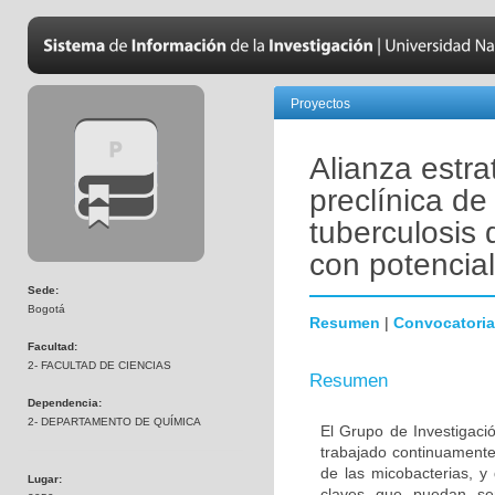
Proyectos
Alianza estra
preclínica d
tuberculosis 
con potencia
Sede:
Bogotá
Resumen
|
Convocatoria
Facultad:
2- FACULTAD DE CIENCIAS
Resumen
Dependencia:
2- DEPARTAMENTO DE QUÍMICA
El Grupo de Investigaci
trabajado continuamente 
de las micobacterias, y 
Lugar:
claves que puedan ser