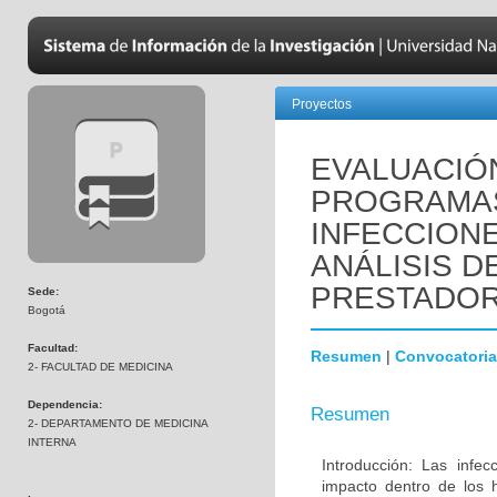
Proyectos
EVALUACIÓ
PROGRAMAS
INFECCION
ANÁLISIS D
PRESTADO
Sede:
Bogotá
Facultad:
Resumen
|
Convocatoria
2- FACULTAD DE MEDICINA
Dependencia:
Resumen
2- DEPARTAMENTO DE MEDICINA
INTERNA
Introducción: Las infe
impacto dentro de los h