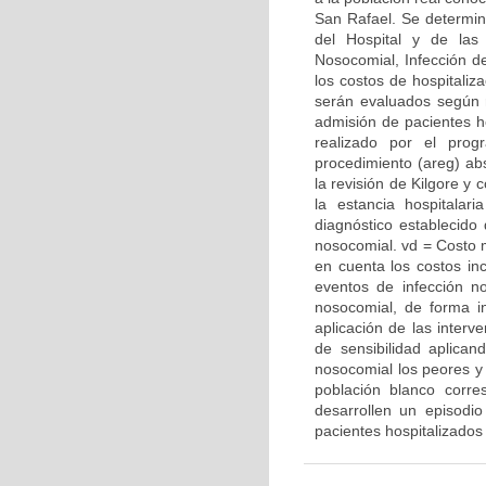
San Rafael. Se determin
del Hospital y de las
Nosocomial, Infección de
los costos de hospitaliz
serán evaluados según r
admisión de pacientes hos
realizado por el prog
procedimiento (areg) abs
la revisión de Kilgore y
la estancia hospitala
diagnóstico establecido
nosocomial. vd = Costo 
en cuenta los costos in
eventos de infección no
nosocomial, de forma i
aplicación de las interv
de sensibilidad aplica
nosocomial los peores y
población blanco corre
desarrollen un episodi
pacientes hospitalizados 