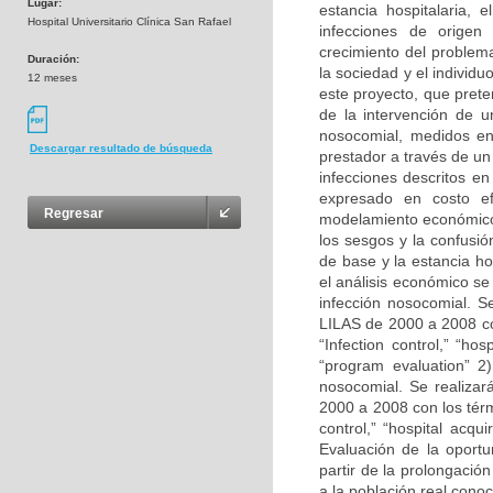
Lugar:
estancia hospitalaria, 
Hospital Universitario Clínica San Rafael
infecciones de origen 
crecimiento del problem
Duración:
la sociedad y el individu
12 meses
este proyecto, que prete
de la intervención de u
nosocomial, medidos en 
Descargar resultado de búsqueda
prestador a través de u
infecciones descritos en
expresado en costo efe
Regresar
modelamiento económico 
los sesgos y la confusi
de base y la estancia ho
el análisis económico se
infección nosocomial. S
LILAS de 2000 a 2008 co
“Infection control,” “hos
“program evaluation” 2)
nosocomial. Se realiza
2000 a 2008 con los tér
control,” “hospital acqui
Evaluación de la oport
partir de la prolongació
a la población real conoc