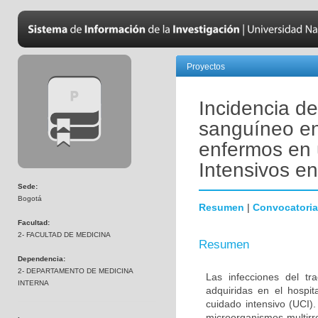
Proyectos
Incidencia de
sanguíneo en
enfermos en 
Intensivos e
Sede:
Bogotá
Resumen
|
Convocatoria
Facultad:
2- FACULTAD DE MEDICINA
Resumen
Dependencia:
2- DEPARTAMENTO DE MEDICINA
Las infecciones del tr
INTERNA
adquiridas en el hospi
cuidado intensivo (UCI)
microorganismos multirr