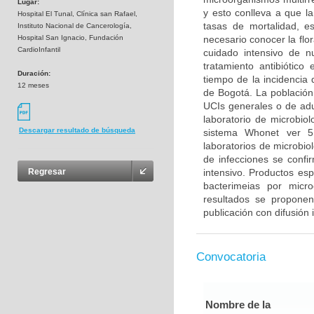
Lugar:
y esto conlleva a que la
Hospital El Tunal, Clínica san Rafael,
tasas de mortalidad, es
Instituto Nacional de Cancerología,
Hospital San Ignacio, Fundación
necesario conocer la flo
CardioInfantil
cuidado intensivo de n
tratamiento antibiótico
Duración:
tiempo de la incidencia 
12 meses
de Bogotá. La población 
UCIs generales o de adu
laboratorio de microbiol
Descargar resultado de búsqueda
sistema Whonet ver 5
laboratorios de microbiol
de infecciones se confi
intensivo. Productos esp
Regresar
bacterimeias por micr
resultados se propone
publicación con difusión 
Convocatoria
Nombre de la