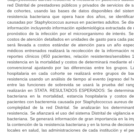
red Distrital de prestadores públicos y privados de servicios 
de cohortes, usando las bases de datos disponibles del sistema
resistencia bacteriana que opera hace dos años, se identifica
causadas por Staphylococcus aureus en pacientes adultos. Se di
información incluyendo información epidemiológica extractada de 
pronóstico de la infección por el microorganismo de interés. Se
costos de atención detallados en unidades de gasto para cada pac
será llevada a costos estándar de atención para un año espec
médicos entrenados realizará la recolección de la información r
reportes clínicos (450 pacientes, relación resistentes/sensibles 1
resistencia en la mortalidad y costos de determinará mediante el
convencional ajustando por las diferencias entre los grupos. 
hospitalaria en cada cohorte se realizará entre grupos de ba
resistencia usando un análisis de tiempo al evento (egreso del ho
entre las funciones de sobrevida se usará la prueba del rango
realizarán en STATA. RESULTADOS ESPERADOS: Se determinará 
bacteriana en la mortalidad, estancia hospitalaria y costos de
pacientes con bacteremia causada por Staphylococcus aureus de in
complejidad de la red Distrital. Se analizarán los determina
resistencia. Se afianzará el uso del sistema Distrital de vigilancia 
bacteriana. Se generará información de gran importancia en la 
la contención de la resistencia bacteriana y en la toma de decision
locales en salud, las administraciones de cada institución y el p