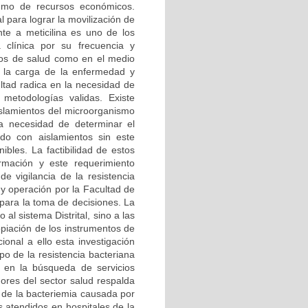
sumo de recursos económicos.
para lograr la movilización de
nte a meticilina es uno de los
 clínica por su frecuencia y
icios de salud como en el medio
e la carga de la enfermedad y
ultad radica en la necesidad de
 metodologías validas. Existe
islamientos del microorganismo
la necesidad de determinar el
do con aislamientos sin este
ibles. La factibilidad de estos
rmación y este requerimiento
e vigilancia de la resistencia
 y operación por la Facultad de
para la toma de decisiones. La
l sistema Distrital, sino a las
opiación de los instrumentos de
ional a ello esta investigación
po de la resistencia bacteriana
ca en la búsqueda de servicios
dores del sector salud respalda
 de la bacteriemia causada por
s atendidos en hospitales de la