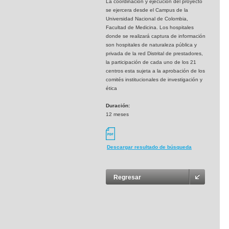
La coordinaciòn y ejecución del proyecto
se ejercera desde el Campus de la
Universidad Nacional de Colombia,
Facultad de Medicina. Los hospitales
donde se realizará captura de información
son hospitales de naturaleza pública y
privada de la red Distrital de prestadores,
la participación de cada uno de los 21
centros esta sujeta a la aprobación de los
comités institucionales de investigación y
ética
Duración:
12 meses
Descargar resultado de búsqueda
Regresar