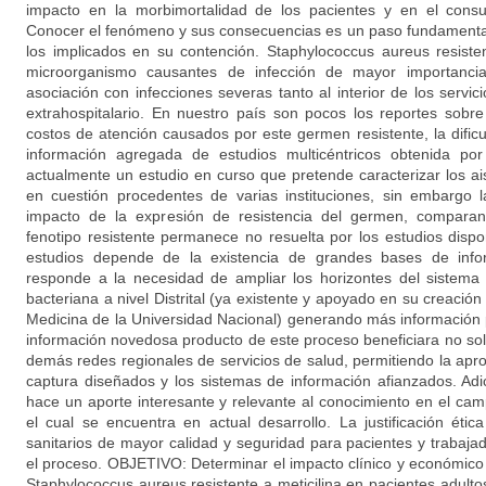
impacto en la morbimortalidad de los pacientes y en el con
Conocer el fenómeno y sus consecuencias es un paso fundamental 
los implicados en su contención. Staphylococcus aureus resiste
microorganismo causantes de infección de mayor importancia
asociación con infecciones severas tanto al interior de los serv
extrahospitalario. En nuestro país son pocos los reportes sobr
costos de atención causados por este germen resistente, la dific
información agregada de estudios multicéntricos obtenida por
actualmente un estudio en curso que pretende caracterizar los a
en cuestión procedentes de varias instituciones, sin embargo 
impacto de la expresión de resistencia del germen, comparan
fenotipo resistente permanece no resuelta por los estudios dispon
estudios depende de la existencia de grandes bases de info
responde a la necesidad de ampliar los horizontes del sistema d
bacteriana a nivel Distrital (ya existente y apoyado en su creación
Medicina de la Universidad Nacional) generando más información 
información novedosa producto de este proceso beneficiara no solo a
demás redes regionales de servicios de salud, permitiendo la apr
captura diseñados y los sistemas de información afianzados. Adic
hace un aporte interesante y relevante al conocimiento en el cam
el cual se encuentra en actual desarrollo. La justificación éti
sanitarios de mayor calidad y seguridad para pacientes y trabaja
el proceso. OBJETIVO: Determinar el impacto clínico y económico
Staphylococcus aureus resistente a meticilina en pacientes adulto