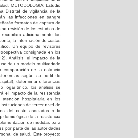
de salud. METODOLOGÍA: Estudio
 Distrital de vigilancia de la
rán las infecciones en sangre
señarán formatos de captura de
una revisión de los estudios de
 recopilará adicionalmente los
iente, la información de costos
ífico. Un equipo de revisores
etrospectiva consignada en los
:2). Análisis: el impacto de la
 uso de un modelo multivariado
La comparación de la estancia
cteriemias según su perfil de
spital), determinar diferencias
 logarítmico, los análisis se
el impacto de la resistencia
 atención hospitalaria en los
stituciones de tercer nivel de
ntes del costo asociados a la
epidemiológica de la resistencia
implementación de medidas para
es por parte de las autoridades
ersonal de salud. Este proyecto