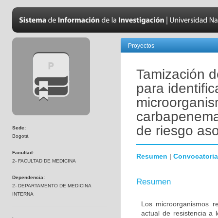
Proyectos
Tamización d
para identifi
microorganis
carbapenemas
de riesgo aso
Sede:
Bogotá
Facultad:
Resumen
|
Convocatoria
2- FACULTAD DE MEDICINA
Dependencia:
Resumen
2- DEPARTAMENTO DE MEDICINA
INTERNA
Los microorganismos re
actual de resistencia a