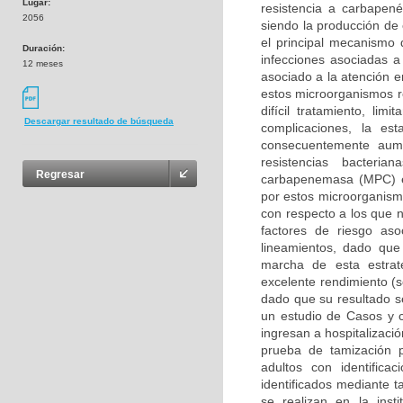
Lugar:
resistencia a carbapen
2056
siendo la producción de
el principal mecanismo 
Duración:
infecciones asociadas a
12 meses
asociado a la atención e
estos microorganismos r
difícil tratamiento, li
Descargar resultado de búsqueda
complicaciones, la es
consecuentemente aume
resistencias bacteri
Regresar
carbapenemasa (MPC) es 
por estos microorganism
con respecto a los que n
factores de riesgo aso
lineamientos, dado que
marcha de esta estrat
excelente rendimiento (s
dado que su resultado 
un estudio de Casos y c
ingresan a hospitalizaci
prueba de tamización 
adultos con identific
identificados mediante 
se realizan en la inst