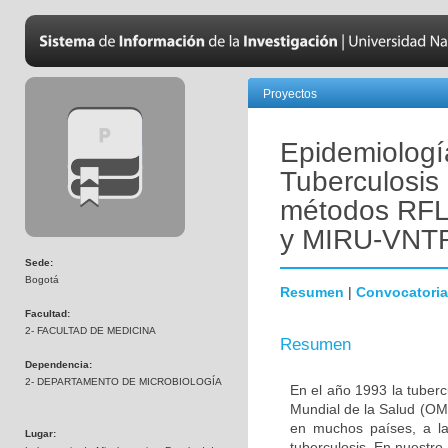
Proyectos
Epidemiologí
Tuberculosis 
métodos RF
y MIRU-VNTR
Sede:
Bogotá
Resumen
|
Convocatoria
Facultad:
2- FACULTAD DE MEDICINA
Resumen
Dependencia:
2- DEPARTAMENTO DE MICROBIOLOGÍA
En el año 1993 la tuber
Mundial de la Salud (OMS
en muchos países, a la
Lugar:
tuberculosis. En nuestro