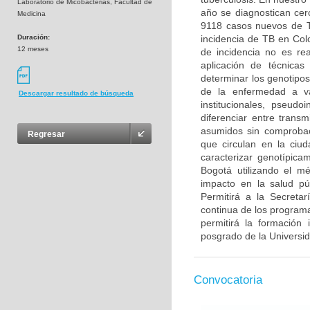
Laboratorio de Micobacterias, Facultad de
año se diagnostican cer
Medicina
9118 casos nuevos de TB
Duración:
incidencia de TB en Col
12 meses
de incidencia no es rea
aplicación de técnicas
determinar los genotipos
de la enfermedad a va
Descargar resultado de búsqueda
institucionales, pseudo
diferenciar entre trans
asumidos sin comprobac
Regresar
que circulan en la ciu
caracterizar genotípica
Bogotá utilizando el m
impacto en la salud púb
Permitirá a la Secreta
continua de los programa
permitirá la formación
posgrado de la Universi
Convocatoria