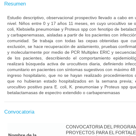
Resumen
Estudio descriptivo, observacional prospectivo llevado a cabo en u
nivel. Niños entre 0 y 17 años 11 meses, en cuyo urocultivo se
coli, Klebsiella pneumoniae y Proteus spp con fenotipo de betala
y carbapenemasas, aisladas a partir de los pacientes con infección
comunidad. Se trabaja con todas las cepas obtenidas que cump
exclusión, se hace recuperación de aislamiento, pruebas confirmato
y molecularmente por medio de PCR Multiplex ERIC y secuenciació
de los pacientes, describiendo el comportamiento epidemiológ
realizará búsqueda activa de urocultivos diaria, definiendo infecc
comunitario en pacientes con síntomas sugestivos con máximo 48 h
ingreso hospitalario, que no se hayan realizado procedimientos q
que no hubieran estado hospitalizados en la semana previa;
urocultivo positivo para E. coli, K. pneumoniae y Proteus spp qu
betalactamasas de espectro extendido o carbapenemasas
Convocatoria
CONVOCATORIA DEL PROGRAM
PROYECTOS PARA EL FORTALE
Nombre de la