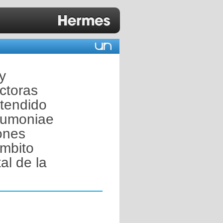
y
ctoras
tendido
eumoniae
ones
ámbito
al de la