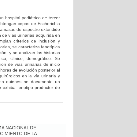
n hospital pediátrico de tercer
 obtengan cepas de Escherichia
ctamasas de espectro extendido
 de vías urinarias adquirida en
lan criterios de inclusión y
rias, se caracteriza fenotípica
n, y se analizan las historias
ico, clínico, demográfico. Se
ión de vías urinarias de inicio
oras de evolución posterior al
uirúrgicos en la vía urinaria y
 en quienes se documente un
e exhiba fenotipo productor de
A NACIONAL DE
CIMIENTO DE LA