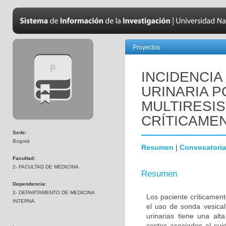
Proyectos
INCIDENCIA
URINARIA P
MULTIRESI
CRÍTICAME
Sede:
Bogotá
Resumen
|
Convocatoria
Facultad:
2- FACULTAD DE MEDICINA
Resumen
Dependencia:
2- DEPARTAMENTO DE MEDICINA
Los paciente críticamen
INTERNA
el uso de sonda vesical 
urinarias tiene una alt
costos asociados al cui