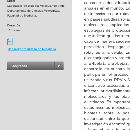
Lugar:
causa de la deshidrataci
Laboratorio de Biología Molecular de Virus,
anuales en el mundo. Lo
Departamento de Ciencias Fisiologicas,
de infecciones por rotav
Facultad de Medicina.
en países subdesarrolla
moleculares implicados
Duración:
estrategias de protecció
12 meses
que indican que las inter
cabo de manera secuenci
permitirían desplegar 
Descargar resultado de búsqueda
rotavirus a la célula. E
glicoconjugados y proteí
alfa 4beta1, alfa xbeta2
Regresar
desarrolla en nuestro l
participa en el proceso
utilizando virus RRV y 
encontrado asociadas a l
infectan primordialment
moleculares y las etap
elucidados. Es importante
estas mismas moléculas 
hipótesis sobre la po
disparidad entre lo que
investigación encontró q
a la membrana de los en