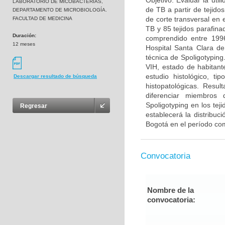
Objetivo: Evaluar la uti
LABORATORIO DE MICOBACTERIAS,
de TB a partir de tejido
DEPARTAMENTO DE MICROBIOLOGÍA.
de corte transversal en 
FACULTAD DE MEDICINA
TB y 85 tejidos parafina
Duración:
comprendido entre 1996
12 meses
Hospital Santa Clara de
técnica de Spoligotyping
VIH, estado de habitante
estudio histológico, ti
Descargar resultado de búsqueda
histopatológicas. Resu
diferenciar miembros 
Spoligotyping en los te
Regresar
establecerá la distribuc
Bogotá en el período co
Convocatoria
Nombre de la
convocatoria: