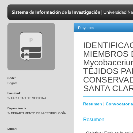
Proyectos
IDENTIFIC
MIEMBROS 
Mycobaceriu
TEJIDOS P
CONSERVAD
Sede:
Bogotá
SANTA CLA
Facultad:
2- FACULTAD DE MEDICINA
Resumen
|
Convocatoria
Dependencia:
2- DEPARTAMENTO DE MICROBIOLOGÍA
Resumen
Lugar: