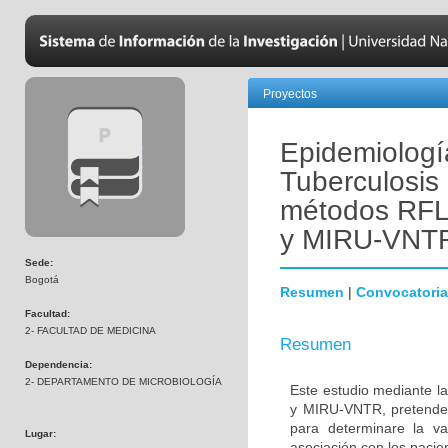
Proyectos
Epidemiologí
Tuberculosis 
métodos RF
y MIRU-VNT
Sede:
Bogotá
Resumen
|
Convocatoria
Facultad:
2- FACULTAD DE MEDICINA
Resumen
Dependencia:
2- DEPARTAMENTO DE MICROBIOLOGÍA
Este estudio mediante 
y MIRU-VNTR, pretende e
para determinare la var
Lugar:
asociación con los pacien