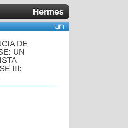
CIA DE
E: UN
ISTA
 III:
.