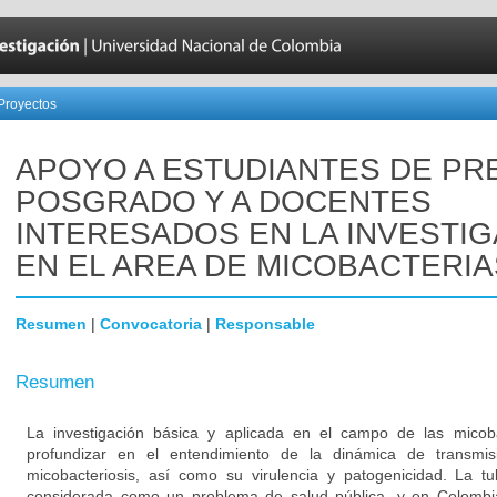
Proyectos
APOYO A ESTUDIANTES DE PR
POSGRADO Y A DOCENTES
INTERESADOS EN LA INVESTI
EN EL AREA DE MICOBACTERIA
Resumen
|
Convocatoria
|
Responsable
Resumen
La investigación básica y aplicada en el campo de las micob
profundizar en el entendimiento de la dinámica de transmis
micobacteriosis, así como su virulencia y patogenicidad. La tu
considerada como un problema de salud pública, y en Colombia