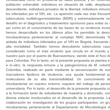
población vulnerable: individuos en situación de calle, desplaza
descendiente, individuos privados de la libertad, individuos inm
los infectados por el VIH, etc. La aparición cada vez más frecu
tuberculosis multidrogorresistentes (MDR) y extremadamente res
desafío en el diagnóstico y tratamientos oportunos para evitar s
así como en el conocimiento de las bases de su virulencia incr
hemos desarrollado en los últimos años ha permitido la desc
micobacteriana perteneciente al complejo MAC denominada “M
aislada de individuos infectados por el VIH en Bogotá, frecuente
alta mortalidad. También hemos descubierto tuberculosis caus
considerado como el más virulento que circula en el mundo y
nuestro país por el puerto de Buenaventura, siendo éste el foco 
para Colombia. Por lo tanto, en la presente propuesta se plantea el 
e in-vitro, la respuesta inmune y la patogenómica de M. colomb
Colombia, realizado en parte mediante la secuenciación de s
marcadores lipídicos de virulencia, una ayuda fundamental p
moleculares de su alta transmisibilidad. Un conocimiento d
micobacterias en nuestro entorno requiere del trabajo de perso
universitaria. Por lo tanto, el desarrollo de la presente propuesta co
a la formación tanto de estudiantes de maestría y doctorado, c
directa estarán involucrados en el desarrollo de la propuesta. L
colaboración en investigación de los grupos participantes: un gr
micobacterias perteneciente al Departamento de Microbiología d