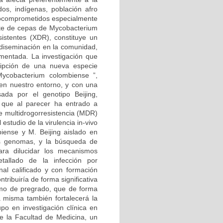
dos, indígenas, población afro
unocomprometidos especialmente
ente de cepas de Mycobacterium
istentes (XDR), constituye un
u diseminación en la comunidad,
ementada. La investigación que
ripción de una nueva especie
ycobacterium colombiense ”,
 en nuestro entorno, y con una
ada por el genotipo Beijing,
 que al parecer ha entrado a
de multidrogorresistencia (MDR)
estudio de la virulencia in-vivo
iense y M. Beijing aislado en
us genomas, y la búsqueda de
ara dilucidar los mecanismos
etallado de la infección por
nal calificado y con formación
ntribuiría de forma significativa
omo de pregrado, que de forma
a misma también fortalecerá la
upo en investigación clínica en
e la Facultad de Medicina, un