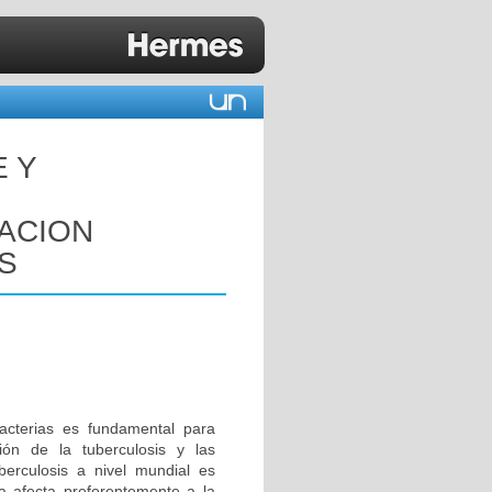
E Y
GACION
S
acterias es fundamental para
ión de la tuberculosis y las
berculosis a nivel mundial es
 afecta preferentemente a la