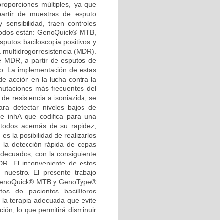
roporciones múltiples, ya que
artir de muestras de esputo
y sensibilidad, traen controles
étodos están: GenoQuick® MTB,
sputos baciloscopia positivos y
 multidrogorresistencia (MDR).
 MDR, a partir de esputos de
to. La implementación de éstas
e acción en la lucha contra la
 mutaciones más frecuentes del
de resistencia a isoniazida, se
ara detectar niveles bajos de
ene inhA que codifica para una
todos además de su rapidez,
s la posibilidad de realizarlos
s; la detección rápida de cepas
decuados, con la consiguiente
R. El inconveniente de estos
nuestro. El presente trabajo
s GenoQuick® MTB y GenoType®
os de pacientes bacilíferos
n la terapia adecuada que evite
ón, lo que permitirá disminuir