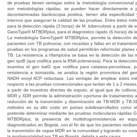
de pruebas tienen ventajas sobre la metodología convencional p
son metodologías rápidas, se pueden hacer directamente a p
decontaminadas baciloscopia positiva, tienen alta especificidad 
internos que aseguran la calidad de las pruebas. Entre éstos m
para la detección rápida (3 horas) de M. tuberculosis a partir de e
GenoType® MTBDRplus, para el diagnóstico rápido (6 horas) de la
La metodología GenoType® MTBDRplus, permite la detección de
pacientes con TB pulmonar, con recaídas y fallas en el tratamien
pruebas en los programas de salud permitirán reformular planes d
TB. La resistencia a rifampicina se basa en la detección de las
gen rpoB (que codifica para la RNA polimerasa). Para la detección 
examina el gen katG que codifica para catalasa-peroxidasa, p
resistencia a isoniazida, se analiza la región promotora del g
NADH enoyl ACP reductasa. Las ventajas de emplear estos mé
respecto a las pruebas convencionales que tardan de 1 a 2 meses, e
a partir de muestras directas de esputo, al igual que de cultivo
MDR y XDR permite la administración oportuna de tratamientos a
reducción de la transmisión y diseminación de TB-MDR y TB-XD
métodos es su alto costo en países subdesarrollados como el 
pretende determinar mediante las pruebas moleculares rápida
MTBDRplus, la presencia de multidrogorresistencia en esput
diagnosticados en Bogotá, con el fin de que los pacientes reciba
la transmisión de cepas MDR en la comunidad y logrando su curaci
la morbimortalidad por TB en Bogotá, debida a esta causa.