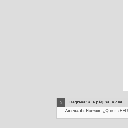
Regresar a la página inicial
Acerca de Hermes:
¿Qué es HE