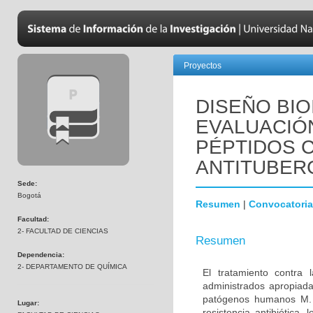
Proyectos
DISEÑO BIO
EVALUACIÓN
PÉPTIDOS C
ANTITUBER
Sede:
Bogotá
Resumen
|
Convocatoria
Facultad:
2- FACULTAD DE CIENCIAS
Resumen
Dependencia:
2- DEPARTAMENTO DE QUÍMICA
El tratamiento contra
administrados apropiada
patógenos humanos M. t
Lugar:
resistencia antibiótica