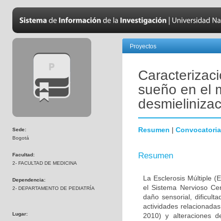
Proyectos
Caracterizaci
sueño en el 
desmielinizac
Resumen
|
Convocatoria
Sede:
Bogotá
Resumen
Facultad:
2- FACULTAD DE MEDICINA
La Esclerosis Múltiple 
Dependencia:
el Sistema Nervioso Cen
2- DEPARTAMENTO DE PEDIATRÍA
daño sensorial, dificult
actividades relacionada
Lugar:
2010) y alteraciones 