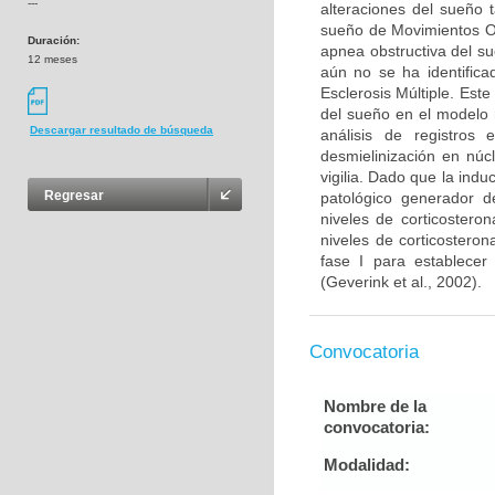
---
alteraciones del sueño 
sueño de Movimientos O
Duración:
apnea obstructiva del s
12 meses
aún no se ha identifica
Esclerosis Múltiple. Este
del sueño en el modelo 
Descargar resultado de búsqueda
análisis de registros 
desmielinización en núc
vigilia. Dado que la ind
Regresar
patológico generador de
niveles de corticostero
niveles de corticosteron
fase I para establecer
(Geverink et al., 2002).
Convocatoria
Nombre de la
convocatoria:
Modalidad: