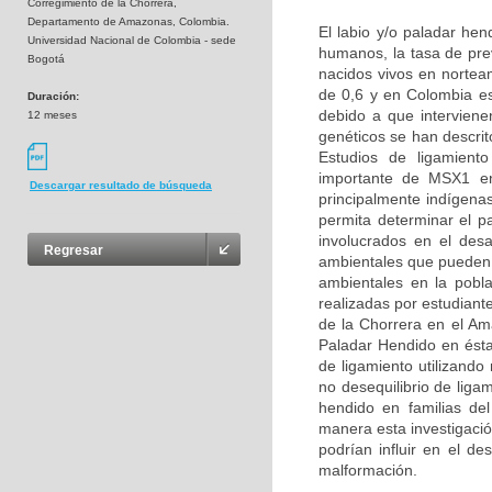
Corregimiento de la Chorrera,
Departamento de Amazonas, Colombia.
El labio y/o paladar he
Universidad Nacional de Colombia - sede
humanos, la tasa de pre
Bogotá
nacidos vivos en nortea
de 0,6 y en Colombia e
Duración:
debido a que interviene
12 meses
genéticos se han descri
Estudios de ligamient
importante de MSX1 en 
Descargar resultado de búsqueda
principalmente indígena
permita determinar el p
involucrados en el des
Regresar
ambientales que pueden a
ambientales en la pobl
realizadas por estudiant
de la Chorrera en el Am
Paladar Hendido en ésta
de ligamiento utilizand
no desequilibrio de lig
hendido en familias de
manera esta investigació
podrían influir en el de
malformación.