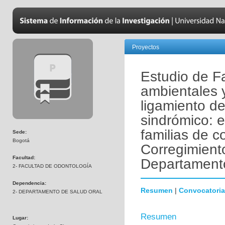
Proyectos
Estudio de Fa
ambientales 
ligamiento de
sindrómico: 
familias de 
Sede:
Bogotá
Corregimiento
Facultad:
Departament
2- FACULTAD DE ODONTOLOGÍA
Dependencia:
Resumen
|
Convocatoria
2- DEPARTAMENTO DE SALUD ORAL
Resumen
Lugar: