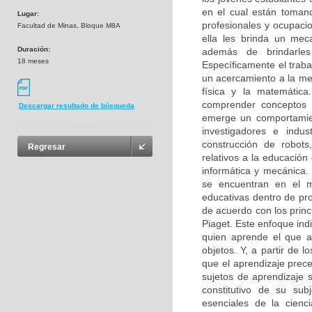
en el cual están tomand
Lugar:
profesionales y ocupacio
Facultad de Minas, Bloque M8A
ella les brinda un mec
Duración:
además de brindarles
18 meses
Específicamente el traba
un acercamiento a la mecá
física y la matemátic
comprender conceptos 
Descargar resultado de búsqueda
emerge un comportamien
investigadores e indu
construcción de robot
Regresar
relativos a la educación
informática y mecánic
se encuentran en el m
educativas dentro de pro
de acuerdo con los princ
Piaget. Este enfoque ind
quien aprende el que a
objetos. Y, a partir de
que el aprendizaje prece
sujetos de aprendizaje 
constitutivo de su sub
esenciales de la cienc