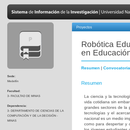
Proyectos
Robótica Edu
en Educació
Resumen
|
Convocatoria
Sede:
Medellín
Resumen
Facultad:
La ciencia y la tecnol
3- FACULTAD DE MINAS
vida cotidiana sin emba
Dependencia:
grandes sectores de la 
3- DEPARTAMENTO DE CIENCIAS DE LA
tecnologías y el acerca
COMPUTACIÓN Y DE LA DECISIÓN -
nacional es un medio imp
MINAS
como para despertar y d
los jóvenes estudiantes