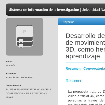
Proyectos
Desarrollo de
de movimientos
3D, como her
aprendizaje.
Sede:
Medellín
Resumen
|
Convocatoria
Facultad:
3- FACULTAD DE MINAS
Resumen
Dependencia:
3- DEPARTAMENTO DE CIENCIAS DE LA
La propuesta trata de D
COMPUTACIÓN Y DE LA DECISIÓN -
visión artificial 3D, com
MINAS
personas a través del
movimientos, con el fin 