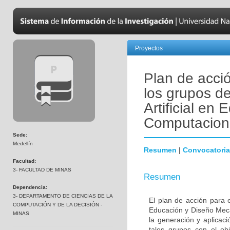
Proyectos
Plan de acció
los grupos de
Artificial en
Computacion
Sede:
Medellín
Resumen
|
Convocatoria
Facultad:
3- FACULTAD DE MINAS
Resumen
Dependencia:
3- DEPARTAMENTO DE CIENCIAS DE LA
El plan de acción para el
COMPUTACIÓN Y DE LA DECISIÓN -
Educación y Diseño Mecá
MINAS
la generación y aplicaci
tales grupos con el ob