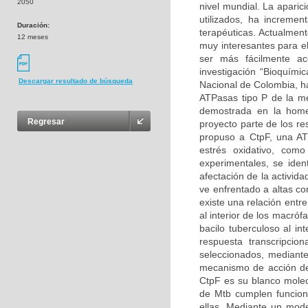
2050
nivel mundial. La aparic
utilizados, ha increme
Duración:
terapéuticas. Actualmen
12 meses
muy interesantes para el
ser más fácilmente ac
investigación “Bioquími
Descargar resultado de búsqueda
Nacional de Colombia, ha
ATPasas tipo P de la m
demostrada en la homeo
Regresar
proyecto parte de los re
propuso a CtpF, una AT
estrés oxidativo, como
experimentales, se iden
afectación de la activi
ve enfrentado a altas c
existe una relación entre
al interior de los macró
bacilo tuberculoso al i
respuesta transcripcio
seleccionados, mediante
mecanismo de acción de 
CtpF es su blanco molecu
de Mtb cumplen funcion
ellas. Mediante un mode