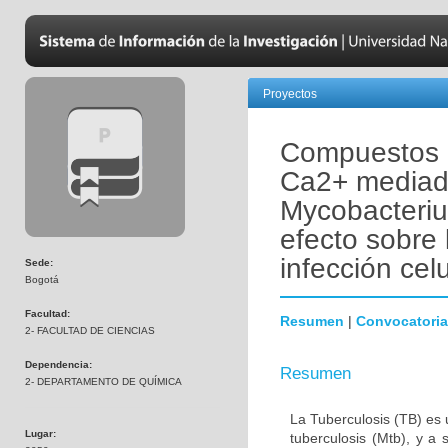
Proyectos
Compuestos i
Ca2+ mediado
Mycobacteriu
efecto sobre 
infección celu
Sede:
Bogotá
Facultad:
Resumen
|
Convocatoria
2- FACULTAD DE CIENCIAS
Dependencia:
Resumen
2- DEPARTAMENTO DE QUÍMICA
La Tuberculosis (TB) es
Lugar:
tuberculosis (Mtb), y 