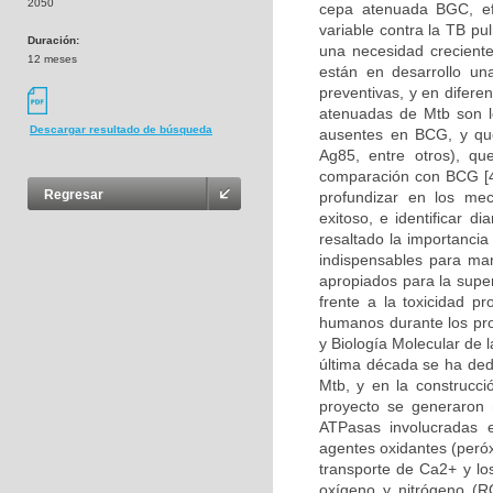
2050
cepa atenuada BGC, ef
variable contra la TB pu
Duración:
una necesidad creciente
12 meses
están en desarrollo un
preventivas, y en difere
atenuadas de Mtb son l
Descargar resultado de búsqueda
ausentes en BCG, y qu
Ag85, entre otros), q
comparación con BCG [4
Regresar
profundizar en los mec
exitoso, e identificar 
resaltado la importanci
indispensables para man
apropiados para la supe
frente a la toxicidad p
humanos durante los pro
y Biología Molecular de 
última década se ha ded
Mtb, y en la construcc
proyecto se generaron 
ATPasas involucradas e
agentes oxidantes (peróx
transporte de Ca2+ y lo
oxígeno y nitrógeno (