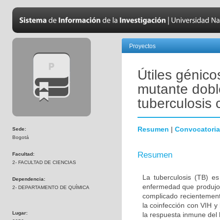
Proyectos
Útiles génico
mutante dobl
tuberculosis 
Resumen
|
Convocatoria
Sede:
Bogotá
Resumen
Facultad:
2- FACULTAD DE CIENCIAS
La tuberculosis (TB) e
Dependencia:
enfermedad que produjo 
2- DEPARTAMENTO DE QUÍMICA
complicado recientement
la coinfección con VIH y
Lugar:
la respuesta inmune del 