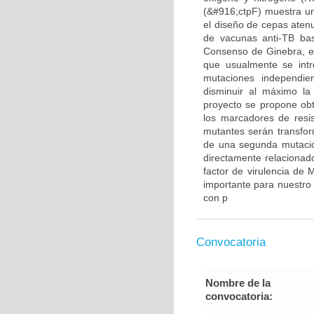
(&#916;ctpF) muestra un
el diseño de cepas atenu
de vacunas anti-TB bas
Consenso de Ginebra, en
que usualmente se int
mutaciones independien
disminuir al máximo la 
proyecto se propone obt
los marcadores de resis
mutantes serán transfor
de una segunda mutaci
directamente relacionado
factor de virulencia de 
importante para nuestro
con p
Convocatoria
Nombre de la
convocatoria: