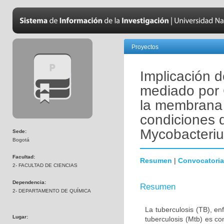
Proyectos
Implicación d
mediado por 
la membrana 
condiciones d
Mycobacteriu
Sede:
Bogotá
Facultad:
Resumen
|
Convocatoria
2- FACULTAD DE CIENCIAS
Dependencia:
Resumen
2- DEPARTAMENTO DE QUÍMICA
La tuberculosis (TB), e
Lugar:
tuberculosis (Mtb) es c