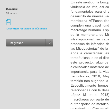
---
En este sentido, la búsq
virulencia de Mtb, así c
Duración:
fundamentales para el di
18 meses
desarrollo de nuevas va
membrana ATPasas tipo 
cumplen una papel fund
Descargar resultado de búsqueda
macrofago humano. Espec
de la membrana de Mtb
intrafagosomal, su cap
Regresar
procesos de infección d
las Micobacterias” de l
años a caracterizar l
terapéuticas, o en el di
este proyecto, alguno
alcalino/alcalinotérreo 
importancia para la vi
Leon-Torres, 2018; May
también nos sugerido la
Específicamente hemo
relacionadas con la desi
López, M. et al, 2018
macrófagos por parte de
el transporte de metales
es reducido a Cu+ en el 