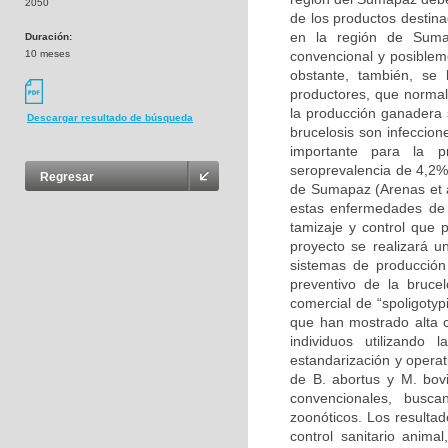
2050
de los productos destin
en la región de Suma
Duración:
10 meses
convencional y posiblem
obstante, también, se
productores, que normal
la producción ganadera 
Descargar resultado de búsqueda
brucelosis son infeccion
importante para la p
seroprevalencia de 4,2%
Regresar
de Sumapaz (Arenas et a
estas enfermedades de c
tamizaje y control que 
proyecto se realizará u
sistemas de producción
preventivo de la brucel
comercial de “spoligotyp
que han mostrado alta c
individuos utilizando
estandarización y operat
de B. abortus y M. bovi
convencionales, busc
zoonóticos. Los resultad
control sanitario anima