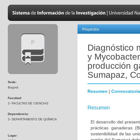
Proyectos
Diagnóstico 
y Mycobacter
producción g
Sumapaz, Co
Sede:
Bogotá
Resumen
|
Convocatoria
Facultad:
2- FACULTAD DE CIENCIAS
Resumen
Dependencia:
2- DEPARTAMENTO DE QUÍMICA
El desarrollo del prese
prácticas ganaderas (
sostenibilidad de las un
Lugar:
región del Sumapaz debe