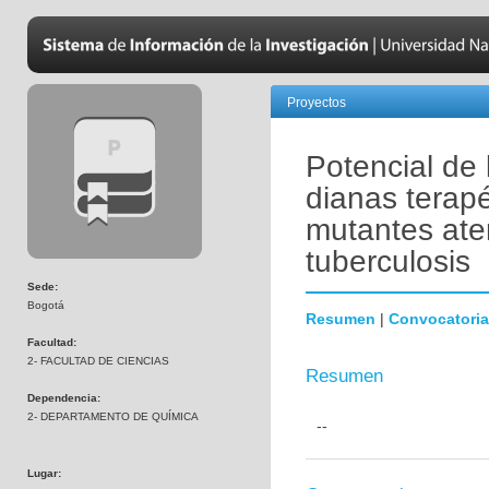
Proyectos
Potencial de
dianas terapé
mutantes at
tuberculosis
Sede:
Bogotá
Resumen
|
Convocatoria
Facultad:
2- FACULTAD DE CIENCIAS
Resumen
Dependencia:
2- DEPARTAMENTO DE QUÍMICA
--
Lugar: